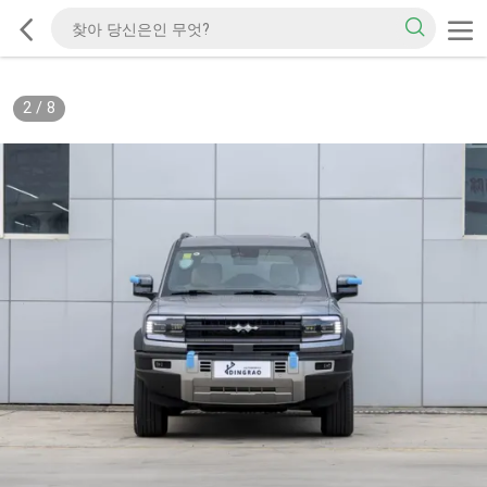
2
/
8