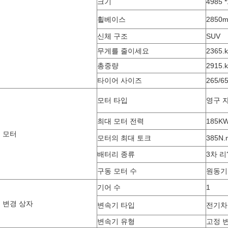
크기
4985 *
휠베이스
2850
체
신체 구조
SUV
무게를 줄이세요
2365.
총중량
2915.
타이어 사이즈
265/6
모터 타입
영구 
최대 모터 전력
185K
 모터
모터의 최대 토크
385N.
배터리 종류
3차 리
구동 모터 수
원동기
기어 수
1
 변경 상자
변속기 타입
전기차
변속기 유형
고정 