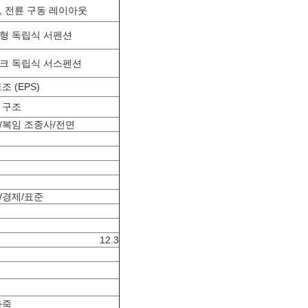
, 전륜 구동 레이아웃
형 독립식 서펜션
크 독립식 서스펜션
조 (EPS)
 구조
/복임 조종사/전면
/경제/표준
12.3
가죽