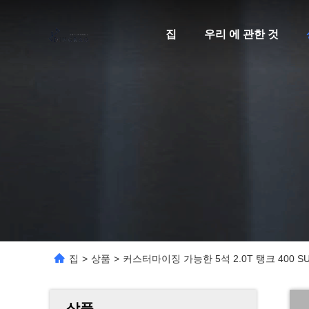
집
우리 에 관한 것
집
>
상품
>
커스터마이징 가능한 5석 2.0T 탱크 400 
상품