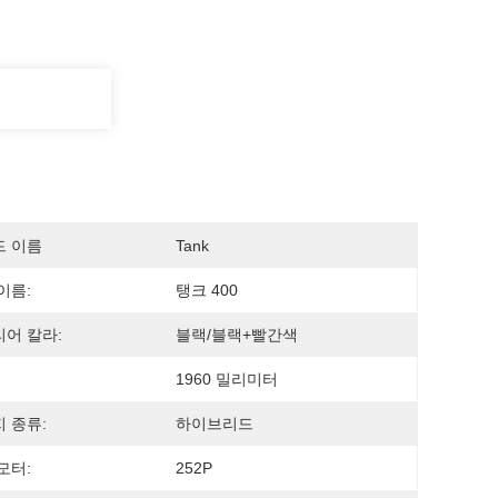
드 이름
Tank
이름:
탱크 400
어 칼라:
블랙/블랙+빨간색
1960 밀리미터
 종류:
하이브리드
모터:
252P