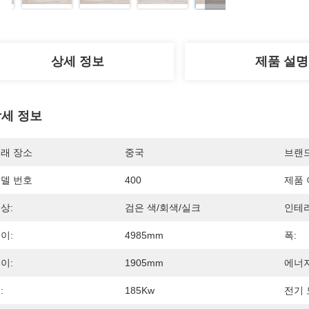
상세 정보
제품 설명
세 정보
래 장소
중국
브랜
델 번호
400
제품 
상:
검은 색/회색/실크
인테리
이:
4985mm
폭:
이:
1905mm
에너지
:
185Kw
전기 