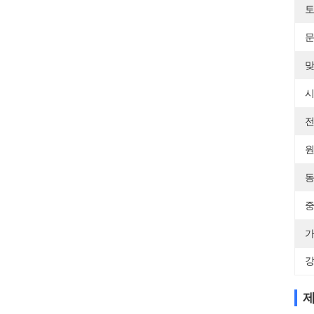
토
문
맞
시
전
원
동
중
가
강
제