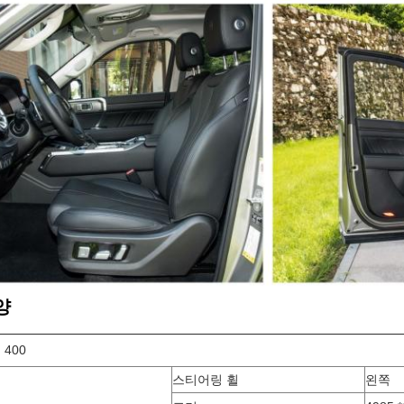
양
 400
스티어링 휠
왼쪽