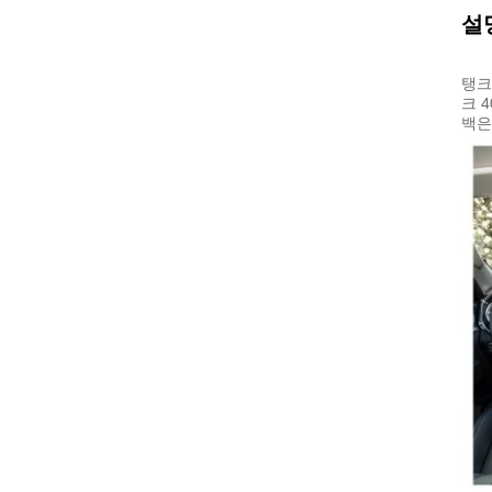
설
탱크
크 4
백은