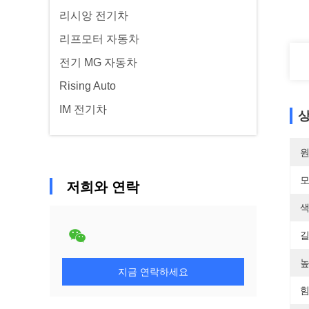
리시앙 전기차
리프모터 자동차
전기 MG 자동차
Rising Auto
IM 전기차
상
원
모
저희와 연락
색
길
높
지금 연락하세요
힘