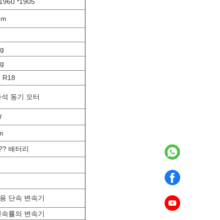
1960 *1905
mm
kg
kg
5 R18
자석 동기 모터
W
m
?? 배터리
용 단속 변속기
변속률의 변속기