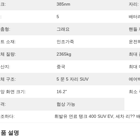
크:
385nm
자리:
:
5
배터리
춤형:
그래요
핸들 
트 소재:
인조가죽
운전하
체 질량:
2365kg
최대 
산지:
중국
최대 
체 구조:
5 문 5 자리 SUV
에어백
앙 화면 크기:
16.2"
최소 
격:
협상 가능
조하다:
휘발유 연료 탱크 400 SUV EV
, 
세차 리?? 배
품 설명