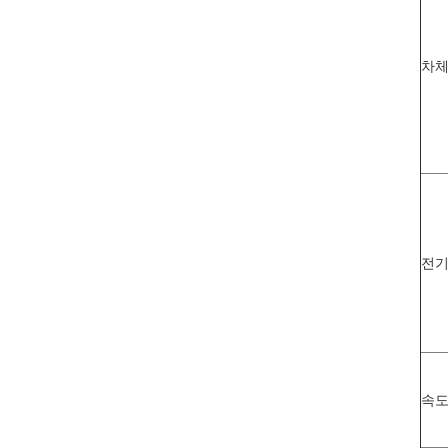
차
전기
속도