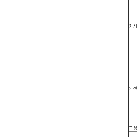
차시
안
구