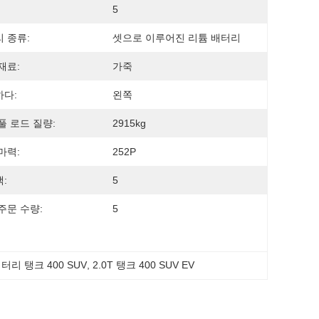
5
 종류:
셋으로 이루어진 리튬 배터리
재료:
가죽
다:
왼쪽
풀 로드 질량:
2915kg
마력:
252P
:
5
주문 수량:
5
터리 탱크 400 SUV
, 
2.0T 탱크 400 SUV EV