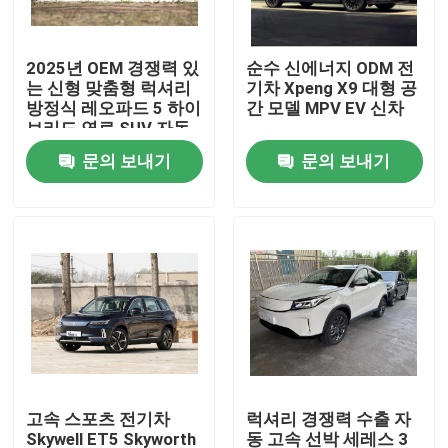
공장 투어
2025년 OEM 경쟁력 있
순수 신에너지 ODM 전
는 신형 맞춤형 럭셔리
기차 Xpeng X9 대형 공
방정식 레오파드 5 하이
간 모델 MPV EV 신차
품질 관리
브리드 연료 SUV 자동
차
문의 보내기
문의 보내기
연락처
뉴스
견적 요청
전기차 자동차
고속 스포츠 전기차
럭셔리 경쟁력 수출 자
가솔린 자동차
Skywell ET5 Skyworth
동 고속 선박 세레스 3