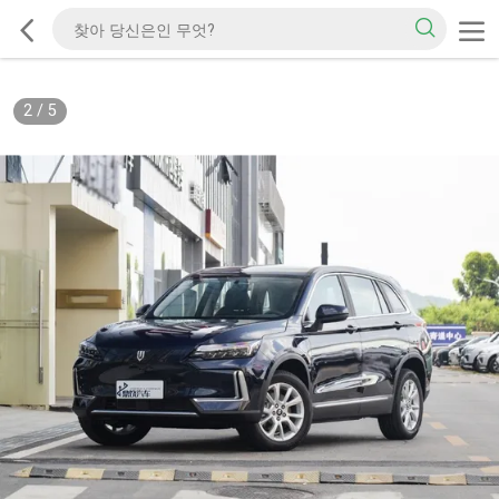
3
/
5